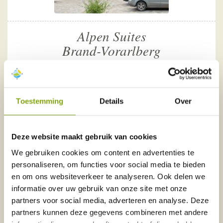
Alpen Suites
Brand-Vorarlberg
sfeervolle suites
inclusief gastenkaart
op loopafstand van het centrum
Toestemming
Details
Over
vanaf
€55,00
per nacht
Deze website maakt gebruik van cookies
We gebruiken cookies om content en advertenties te
personaliseren, om functies voor social media te bieden
en om ons websiteverkeer te analyseren. Ook delen we
De bed and breakfast ligt in het pittoreske dorpje Brand
informatie over uw gebruik van onze site met onze
en is een ideaal uitgangspunt om dit dal en de omgeving
partners voor social media, adverteren en analyse. Deze
te verkennen. In de zomer is een voordeelkaart
partners kunnen deze gegevens combineren met andere
inbegrepen en kunt u gratis of met korting gebruik