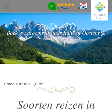
9,8
Boek uw droomreis naar Italië of Oostenrijk
Home
>
Italië
>
Ligurië
Soorten reizen in