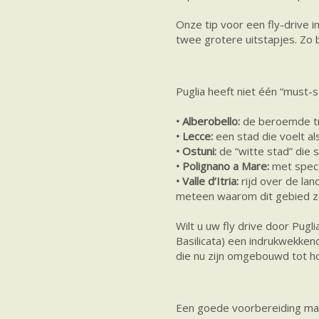
Onze tip voor een fly-drive in
twee grotere uitstapjes. Zo 
Puglia heeft niet één “must-
• Alberobello:
de beroemde tru
• Lecce:
een stad die voelt a
• Ostuni:
de “witte stad” die s
• Polignano a Mare:
met specta
• Valle d’Itria:
rijd over de la
meteen waarom dit gebied zo 
Wilt u uw fly drive door Pug
Basilicata) een indrukwekke
die nu zijn omgebouwd tot ho
Een goede voorbereiding maa