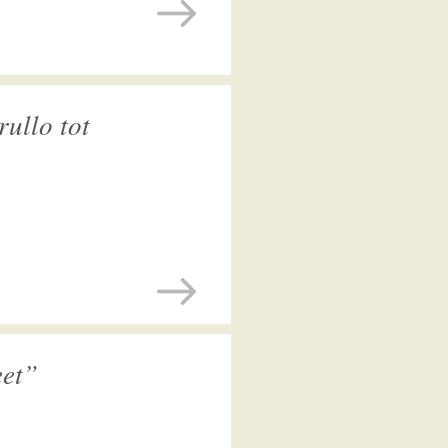
rullo tot
eet”