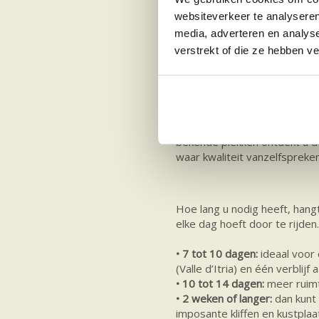
zuiden van Salento is een be
websiteverkeer te analyseren
eenmaal door de Valle d’Itria 
media, adverteren en analys
verstrekt of die ze hebben v
Gezinnen waarderen vooral d
Gallipoli, vindt u stranden w
zwemmen. Een kindvriendelij
kinderen kunnen spelen, terwij
Liefhebbers van het “echte It
bekende plekken ontdekt u do
waar kwaliteit vanzelfspreken
Hoe lang u nodig heeft, hangt
elke dag hoeft door te rijden.
• 7 tot 10 dagen:
ideaal voor 
(Valle d’Itria) en één verblij
• 10 tot 14 dagen:
meer ruimt
• 2 weken of langer:
dan kunt 
imposante kliffen en kustplaa