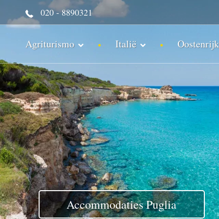
020 - 8890321
Agriturismo
Italië
Oostenrijk
Accommodaties Puglia