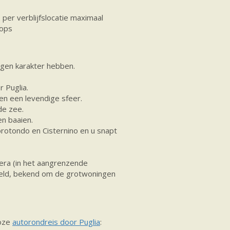
s per verblijfslocatie maximaal
tops
igen karakter hebben.
 Puglia.
en een levendige sfeer.
de zee.
en baaien.
otondo en Cisternino en u snapt
tera (in het aangrenzende
ereld, bekend om de grotwoningen
loze
autorondreis door Puglia
: