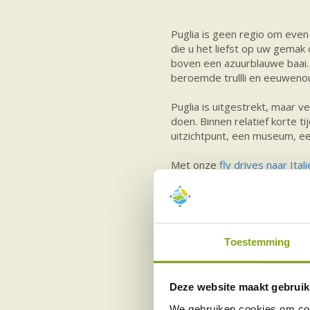
Puglia is geen regio om even
die u het liefst op uw gemak 
boven een azuurblauwe baai.
beroemde trullli en eeuwenou
Puglia is uitgestrekt, maar 
doen. Binnen relatief korte t
uitzichtpunt, een museum, een
Met onze
fly drives naar Itali
uw eigen route te bepalen. 
vertrouwen.
Toestemming
Een
vakantie naar Puglia
past 
tempo en interesses.
Stellen komen voor de sfeer 
Deze website maakt gebruik
Ostuni, een diner op een ter
We gebruiken cookies om cont