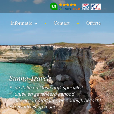
9,8
Informatie
Contact
Offerte
Sunna Travel:
*
dé Italië en Oostenrijk specialist
*
uniek en gevarieerd aanbod
*
alle accommodaties persoonlijk bezocht
*
reisadvies op maat