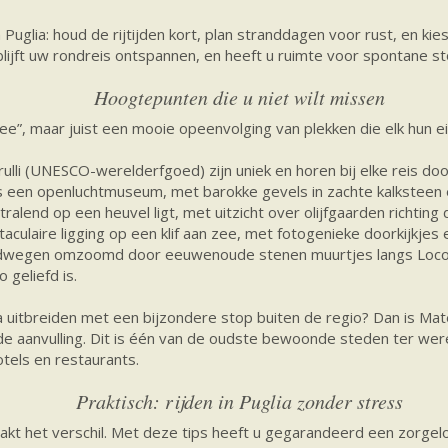
 Puglia: houd de rijtijden kort, plan stranddagen voor rust, en kie
blijft uw rondreis ontspannen, en heeft u ruimte voor spontane s
Hoogtepunten die u niet wilt missen
see”, maar juist een mooie opeenvolging van plekken die elk hun e
lli (UNESCO-werelderfgoed) zijn uniek en horen bij elke reis door
ls een openluchtmuseum, met barokke gevels in zachte kalksteen 
tralend op een heuvel ligt, met uitzicht over olijfgaarden richting 
culaire ligging op een klif aan zee, met fotogenieke doorkijkjes 
ndwegen omzoomd door eeuwenoude stenen muurtjes langs Locor
geliefd is.
lia uitbreiden met een bijzondere stop buiten de regio? Dan is Ma
nde aanvulling. Dit is één van de oudste bewoonde steden ter w
tels en restaurants.
Praktisch: rijden in Puglia zonder stress
kt het verschil. Met deze tips heeft u gegarandeerd een zorge