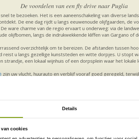
De voordelen van een fly drive naar Puglia
 snel te bezoeken. Het is een aaneenschakeling van diverse lan
ontdekt. De ene dag rijdt u langs eeuwenoude olijfgaarden, de vo
 De ware charme van de regio ervaart u onderweg: via de landweg
de olijfbomen, langs de indrukwekkende kliffen van Gargano of d
verrassend overzichtelijk om te bereizen. De afstanden tussen hoo
ijd reist u langs gezellige kunststeden en witte dorpjes. U stopt w
 strandje, een lokaal wijnhuis of een dorpsplein waar het lokale l
ë
zijn uw vlucht, huurauto en verblijf vooraf goed geregeld, terwijl
Geen vaste excursies, geen strak schema, maar wel een georganis
Voor stellen, gezinnen en liefhebbers van het échte Ita
Details
bij verschillende soorten reizigers, juist omdat u de reis eenvo
en de culinaire verleidingen. Denk aan een avondwandeling door h
 van cookies
ras in de zachte avondzon en daarna terug naar een rustige masse
ent en advertenties te personaliseren, om functies voor social