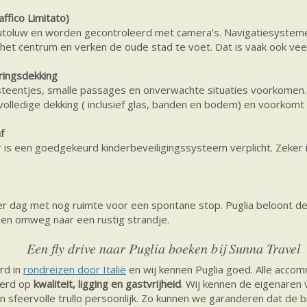
ffico Limitato)
 autoluw en worden gecontroleerd met camera’s. Navigatiesystemen
et centrum en verken de oude stad te voet. Dat is vaak ook veel
ringsdekking
steentjes, smalle passages en onverwachte situaties voorkomen
volledige dekking ( inclusief glas, banden en bodem) en voorkom
f
 is een goedgekeurd kinderbeveiligingssysteem verplicht. Zeker i
er dag met nog ruimte voor een spontane stop. Puglia beloont de 
een omweg naar een rustig strandje.
Een fly drive naar Puglia boeken bij Sunna Travel
rd in
rondreizen door Italië
en wij kennen Puglia goed. Alle acco
eerd op
kwaliteit, ligging en gastvrijheid
. Wij kennen de eigenaren 
en sfeervolle trullo persoonlijk. Zo kunnen we garanderen dat de b