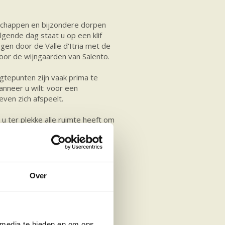
dschappen en bijzondere dorpen
lgende dag staat u op een klif
en door de Valle d'Itria met de
oor de wijngaarden van Salento.
gtepunten zijn vaak prima te
anneer u wilt: voor een
even zich afspeelt.
 u ter plekke alle ruimte heeft om
eerd reisplan waar u op kunt
lië
Over
udig kunt aanpassen aan uw eigen
et historische centrum van
ria tussen de olijfbomen. In het
 media te bieden en om ons