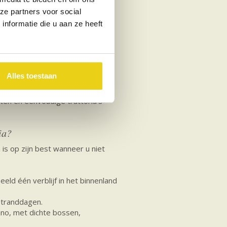
erlijke afwisseling. En wie
ze partners voor social
omantische reputatie heeft.
nformatie die u aan ze heeft
ijvoorbeeld in de omgeving van
 met kinderen die willen
t het vakantiegevoel compleet:
nch.
Alles toestaan
 wat lager ligt. Buiten de
ten en eenvoudige trattoria’s
ia?
 is op zijn best wanneer u niet
eld één verblijf in het binnenland
stranddagen.
no, met dichte bossen,