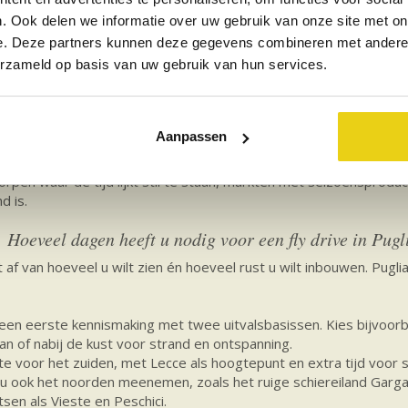
zoek aan een lokale producent van Primitivo of Negroamaro een he
. Ook delen we informatie over uw gebruik van onze site met on
rijdt, langs trulli en kleine dorpen, begrijpt waarom Puglia zo’n r
e. Deze partners kunnen deze gegevens combineren met andere i
erzameld op basis van uw gebruik van hun services.
e ruimte en de ontspannen stranddagen. Aan de Ionische kust, b
aar het water langzaam dieper wordt. Dat is prettig voor gezinnen
ke agriturismo in Puglia met zwembad en veel buitenruimte maak
l u eindelijk dat boek leest of rustig aanschuift voor een lange lu
Aanpassen
alië” voelen zich prima thuis in Puglia omdat het tempo er vaak net
rpen waar de tijd lijkt stil te staan, markten met seizoensproduc
d is.
Hoeveel dagen heeft u nodig voor een fly drive in Pugl
 af van hoeveel u wilt zien én hoeveel rust u wilt inbouwen. Puglia
een eerste kennismaking met twee uitvalsbasissen. Kies bijvoorbe
f aan of nabij de kust voor strand en ontspanning.
e voor het zuiden, met Lecce als hoogtepunt en extra tijd voor 
u ook het noorden meenemen, zoals het ruige schiereiland Garga
tsen als Vieste en Peschici.