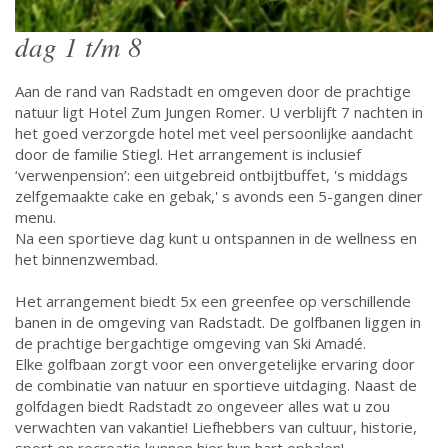
dag 1 t/m 8
Aan de rand van Radstadt en omgeven door de prachtige
natuur ligt Hotel Zum Jungen Romer. U verblijft 7 nachten in
het goed verzorgde hotel met veel persoonlijke aandacht
door de familie Stiegl. Het arrangement is inclusief
‘verwenpension’: een uitgebreid ontbijtbuffet, 's middags
zelfgemaakte cake en gebak,' s avonds een 5-gangen diner
menu.
Na een sportieve dag kunt u ontspannen in de wellness en
het binnenzwembad.
Het arrangement biedt 5x een greenfee op verschillende
banen in de omgeving van Radstadt. De golfbanen liggen in
de prachtige bergachtige omgeving van Ski Amadé.
Elke golfbaan zorgt voor een onvergetelijke ervaring door
de combinatie van natuur en sportieve uitdaging. Naast de
golfdagen biedt Radstadt zo ongeveer alles wat u zou
verwachten van vakantie! Liefhebbers van cultuur, historie,
sport en recreatie kunnen hier hun hart ophalen!