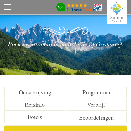
9,8
Boek uw droomreis naar Italië of Oostenrijk
Omschrijving
Programma
Reisinfo
Verblijf
Foto's
Beoordelingen