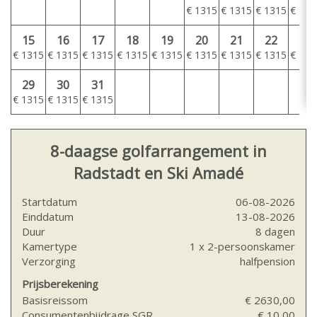
€
1315
€
1315
€
1315
€
131
15
16
17
18
19
20
21
22
23
€
1315
€
1315
€
1315
€
1315
€
1315
€
1315
€
1315
€
1315
€
131
29
30
31
€
1315
€
1315
€
1315
8-daagse golfarrangement in
Radstadt en Ski Amadé
Startdatum
06-08-2026
Einddatum
13-08-2026
Duur
8 dagen
Kamertype
1 x 2-persoonskamer
Verzorging
halfpension
Prijsberekening
Basisreissom
€ 2630,00
Consumentenbijdrage SGR
€ 10,00