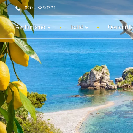
020 - 8890321
Agriturismo
Italië
Oostenrijk