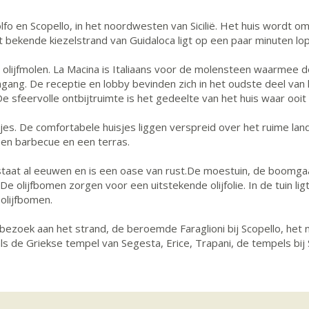
olfo en Scopello, in het noordwesten van Sicilië. Het huis wordt
 bekende kiezelstrand van Guidaloca ligt op een paar minuten lo
 olijfmolen. La Macina is Italiaans voor de molensteen waarmee 
gang. De receptie en lobby bevinden zich in het oudste deel van 
 sfeervolle ontbijtruimte is het gedeelte van het huis waar ooit
jes. De comfortabele huisjes liggen verspreid over het ruime land
een barbecue en een terras.
estaat al eeuwen en is een oase van rust.De moestuin, de boomg
e olijfbomen zorgen voor een uitstekende olijfolie. In de tuin li
olijfbomen.
 bezoek aan het strand, de beroemde Faraglioni bij Scopello, het 
ls de Griekse tempel van Segesta, Erice, Trapani, de tempels bij