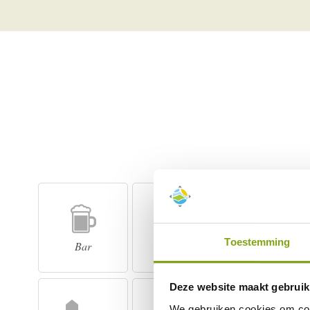
Toestemming
Bar
Zwembad
Wi-Fi
Deze website maakt gebruik
We gebruiken cookies om cont