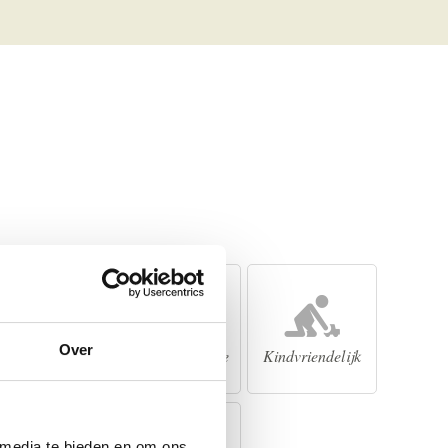
Over
Verwarming
Familie vakantie
Kindvriendelijk
 media te bieden en om ons