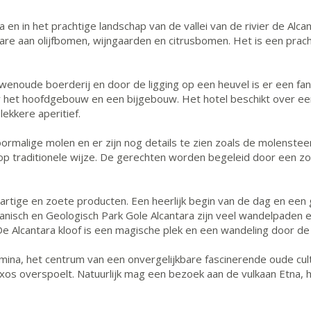
en in het prachtige landschap van de vallei van de rivier de Alca
re aan olijfbomen, wijngaarden en citrusbomen. Het is een prach
oude boerderij en door de ligging op een heuvel is er een fantast
r het hoofdgebouw en een bijgebouw. Het hotel beschikt over een
ekkere aperitief.
rmalige molen en er zijn nog details te zien zoals de molensteen.
 op traditionele wijze. De gerechten worden begeleid door een zor
 hartige en zoete producten. Een heerlijk begin van de dag en ee
isch en Geologisch Park Gole Alcantara zijn veel wandelpaden en 
De Alcantara kloof is een magische plek en een wandeling door de 
mina, het centrum van een onvergelijkbare fascinerende oude cul
os overspoelt. Natuurlijk mag een bezoek aan de vulkaan Etna, he