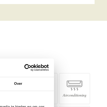
Over
Minibar
Kluisje
Airconditioning
 media te bieden en om ons