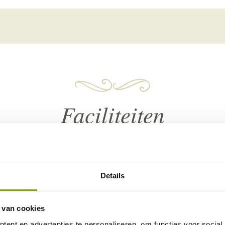
Faciliteiten
Details
Wi-Fi
Televisie
Föhn
 van cookies
ent en advertenties te personaliseren, om functies voor social