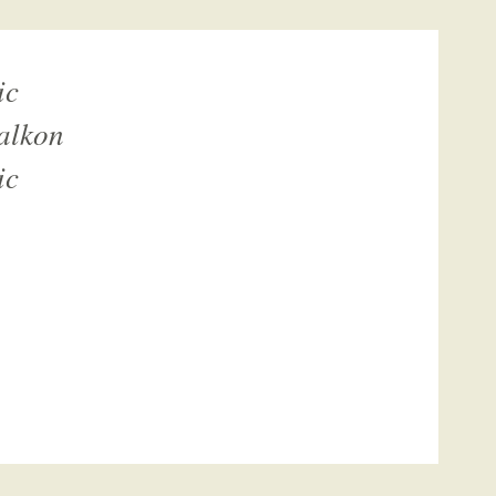
ic
alkon
ic