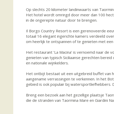
Op slechts 20 kilometer landinwaarts van Taormina 
Het hotel wordt omringd door meer dan 100 hecta
in de ongerepte natuur door te brengen.
Il Borgo Country Resort is een gerenoveerde eeuwen
totaal 16 elegant ingerichte kamers verdeeld ove
om heerlijk te ontspannen of te genieten met een l
Het restaurant ‘La Macina’ is vernoemd naar de voo
genieten van typisch Siciliaanse gerechten bereid
en nationale wijnkelders.
Het ontbijt bestaat uit een uitgebreid buffet van
aangename verrassingen te verkennen. In het Botan
gebied is ook populair bij watersportliefhebbers. 
Breng een bezoek aan het gezellige plaatsje Taor
die de stranden van Taormina Mare en Giardini Nax