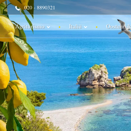
020 - 8890321
Agriturismo
Italië
Oostenrijk