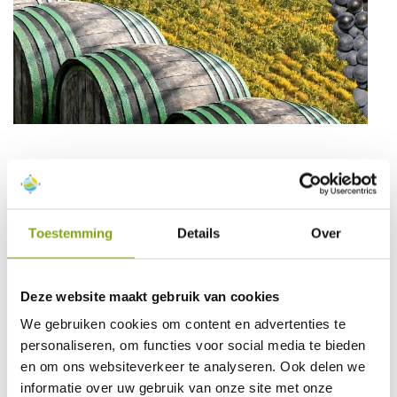
Greve in Chianti
Greve in Chianti wordt ook wel beschouwd als de
toegangspoort tot het wereldberoemde Chianti Classico
Toestemming
Details
Over
gebied. Het kleine stadje ligt aan de Via Chiantigiana, de
belangrijkste weg in de Chianti, tussen Florence en Siena.
Het centrale plein is Piazza Matteotti, een driehoekig
Deze website maakt gebruik van cookies
gevormd plein dat omgeven wordt door overdekte galerijen
(portici) met daarboven terrasjes en achterliggende
We gebruiken cookies om content en advertenties te
restaurants en winkeltjes.
personaliseren, om functies voor social media te bieden
Op het plein staat het standbeeld van Giovanni da
en om ons websiteverkeer te analyseren. Ook delen we
Verrazzano, een beroemde ontdekkingsreiziger uit de 16e
informatie over uw gebruik van onze site met onze
eeuw.