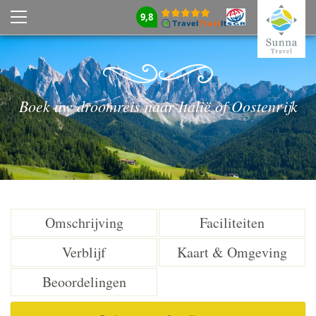
9,8
Boek uw droomreis naar Italië of Oostenrijk
Omschrijving
Faciliteiten
Verblijf
Kaart & Omgeving
Beoordelingen