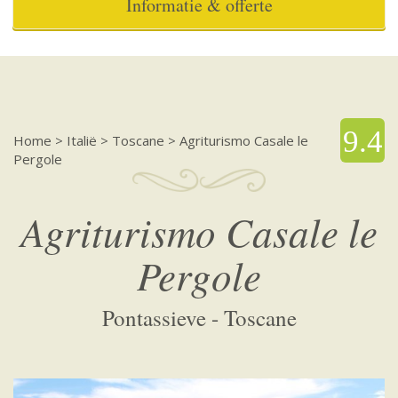
Informatie & offerte
9.4
Home
>
Italië
>
Toscane
>
Agriturismo Casale le
Pergole
Agriturismo Casale le
Pergole
Pontassieve - Toscane