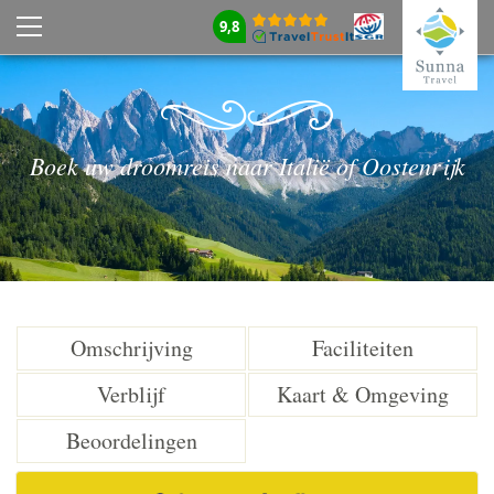
9,8
Boek uw droomreis naar Italië of Oostenrijk
Omschrijving
Faciliteiten
Verblijf
Kaart & Omgeving
Beoordelingen