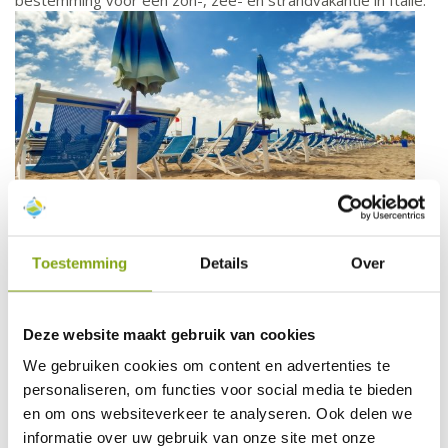
bestemming voor een zon-, zee- en strandvakantie in Italië.
Toestemming
Details
Over
Monteggiori
Deze website maakt gebruik van cookies
Monteggiori is een charmant middeleeuws vestingstadje op
We gebruiken cookies om content en advertenties te
de helling van de berg Gabberi, in de Apuaanse Alpen. De
personaliseren, om functies voor social media te bieden
naam betekent ‘kleine berg’ en het is één van de
en om ons websiteverkeer te analyseren. Ook delen we
fascinerendste dorpjes in de omgeving van Camaiore. De
informatie over uw gebruik van onze site met onze
moeite waard is een wandeling door de smalle geplaveide