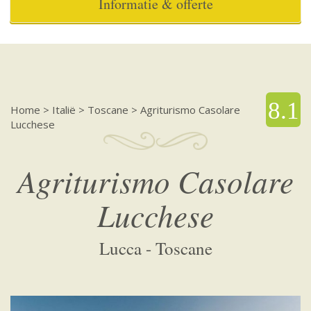
Informatie & offerte
8.1
Home
>
Italië
>
Toscane
>
Agriturismo Casolare
Lucchese
Agriturismo Casolare
Lucchese
Lucca - Toscane