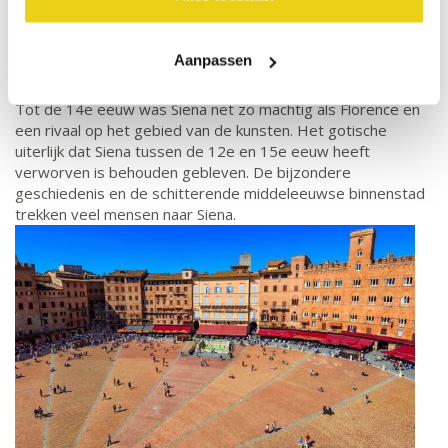
Siena is een indrukwekkende stad en behoort tot de
belangrijkste bezienswaardige steden van Toscane en Italië.
Het historisch centrum, gebouwd rond het beroemde
Aanpassen
Piazza del Campo, staat op de Werelderfgoedlijst van
UNESCO.
Tot de 14e eeuw was Siena net zo machtig als Florence en
een rivaal op het gebied van de kunsten. Het gotische
uiterlijk dat Siena tussen de 12e en 15e eeuw heeft
verworven is behouden gebleven. De bijzondere
geschiedenis en de schitterende middeleeuwse binnenstad
trekken veel mensen naar Siena.