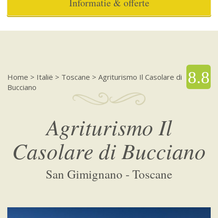
Informatie & offerte
8.8
Home
>
Italië
>
Toscane
>
Agriturismo Il Casolare di
Bucciano
Agriturismo Il
Casolare di Bucciano
San Gimignano - Toscane