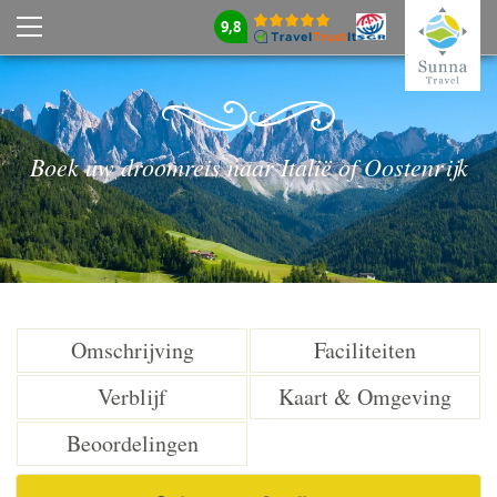
9,8
Boek uw droomreis naar Italië of Oostenrijk
Omschrijving
Faciliteiten
Verblijf
Kaart & Omgeving
Beoordelingen