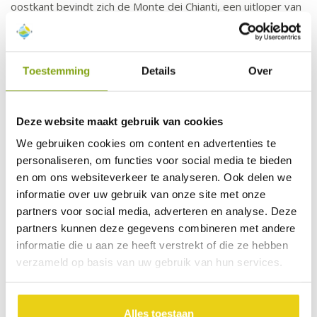
oostkant bevindt zich de Monte dei Chianti, een uitloper van
de Apennijnen, met als hoogste punt de Monte San Michele
(893 m) in Greve in Chianti.
De belangrijkste plaatsen in de Chianti zijn: Greve in Chianti,
Radda in Chianti, Gaiole in Chianti en Castellina in Chianti.
Toestemming
Details
Over
Deze website maakt gebruik van cookies
We gebruiken cookies om content en advertenties te
personaliseren, om functies voor social media te bieden
en om ons websiteverkeer te analyseren. Ook delen we
informatie over uw gebruik van onze site met onze
partners voor social media, adverteren en analyse. Deze
partners kunnen deze gegevens combineren met andere
informatie die u aan ze heeft verstrekt of die ze hebben
verzameld op basis van uw gebruik van hun services.
Siena
Alles toestaan