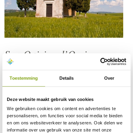
San Quirico d’Orcia
San Quirico d’Orcia ligt in de Val d’Orcia, een prachtige streek
ten zuiden van Siena dat is opgenomen op de
Werelderfgoedlijst van UNESCO. Het landschap heeft een
Toestemming
Details
Over
uniek karakter door de kegelvormige heuvels en de
krijtvlaktes. De bijzondere streek heeft veel renaissance
kunstenaars geïnspireerd en nog altijd is de Val d’Orcia een
Deze website maakt gebruik van cookies
geliefde streek bij fotografen en schilders.
We gebruiken cookies om content en advertenties te
Het charmante dorp is omgeven door een stadsmuur en
stadspoorten uit de 12e eeuw. Het middeleeuwse centrum
personaliseren, om functies voor social media te bieden
is bijzonder schilderachtig met geplaveide straten en stenen
en om ons websiteverkeer te analyseren. Ook delen we
fonteinen. Op het centrale plein staat de kerk van San
informatie over uw gebruik van onze site met onze