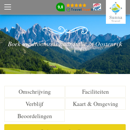
9,8
Boek uw droomreis naar Italië of Oostenrijk
Omschrijving
Faciliteiten
Verblijf
Kaart & Omgeving
Beoordelingen