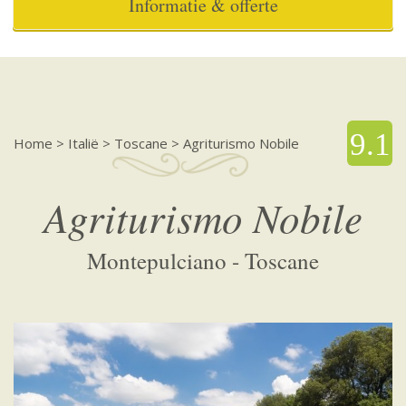
Informatie & offerte
9.1
Home
>
Italië
>
Toscane
>
Agriturismo Nobile
Agriturismo Nobile
Montepulciano - Toscane