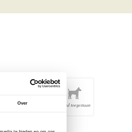
Over
ing
Lift
Hond toegestaan
 media te bieden en om ons