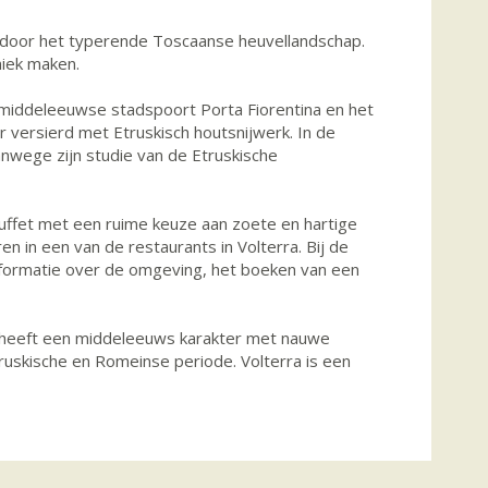
d door het typerende Toscaanse heuvellandschap.
niek maken.
de middeleeuwse stadspoort Porta Fiorentina en het
 versierd met Etruskisch houtsnijwerk. In de
anwege zijn studie van de Etruskische
buffet met een ruime keuze aan zoete en hartige
n in een van de restaurants in Volterra. Bij de
nformatie over de omgeving, het boeken van een
je heeft een middeleeuws karakter met nauwe
truskische en Romeinse periode. Volterra is een