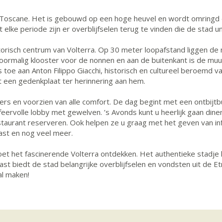
van Toscane. Het is gebouwd op een hoge heuvel en wordt omring
t elke periode zijn er overblijfselen terug te vinden die de stad u
historisch centrum van Volterra. Op 30 meter loopafstand liggen 
oormalig klooster voor de nonnen en aan de buitenkant is de muur
toe aan Anton Filippo Giacchi, historisch en cultureel beroemd v
t een gedenkplaat ter herinnering aan hem.
ers en voorzien van alle comfort. De dag begint met een ontbijt
ervolle lobby met gewelven. ’s Avonds kunt u heerlijk gaan dinere
staurant reserveren. Ook helpen ze u graag met het geven van i
ast en nog veel meer.
e voet het fascinerende Volterra ontdekken. Het authentieke stad
ast biedt de stad belangrijke overblijfselen en vondsten uit de E
al maken!