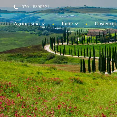
020 - 8890321
Agriturismo
Italië
Oostenrijk