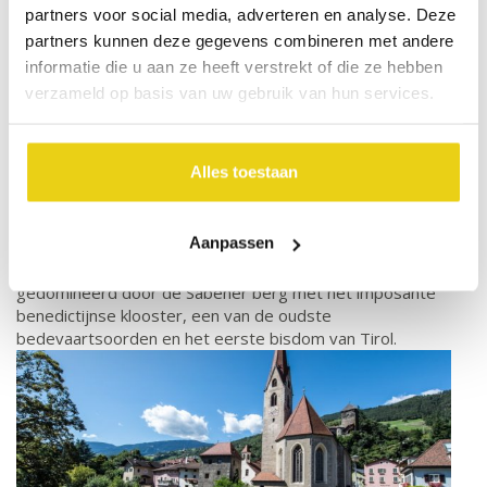
partners voor social media, adverteren en analyse. Deze
partners kunnen deze gegevens combineren met andere
informatie die u aan ze heeft verstrekt of die ze hebben
verzameld op basis van uw gebruik van hun services.
Chiusa/Klausen
Chiusa/Klausen is een prachtig stadje in het hart van het
Alles toestaan
Valle Isarco/Eisacktal en is opgenomen in de vereniging van
mooiste historische steden van Italië. Middeleeuwse muren,
romantische straatjes met gekleurde huizen en de typische
Aanpassen
Zuid-Tiroolse sfeer zijn typerend voor het schilderachtige
Chiusa/Klausen. Het schilderachtige stadje wordt
gedomineerd door de Säbener berg met het imposante
benedictijnse klooster, een van de oudste
bedevaartsoorden en het eerste bisdom van Tirol.