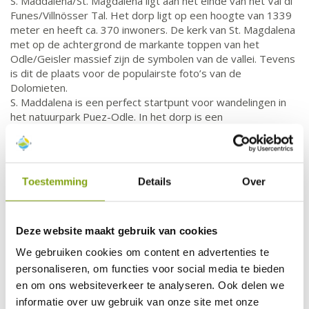
S. Maddalena/St. Magdalena ligt aan het einde van het Val di
Funes/Villnösser Tal. Het dorp ligt op een hoogte van 1339
meter en heeft ca. 370 inwoners. De kerk van St. Magdalena
met op de achtergrond de markante toppen van het
Odle/Geisler massief zijn de symbolen van de vallei. Tevens
is dit de plaats voor de populairste foto’s van de
Dolomieten.
S. Maddalena is een perfect startpunt voor wandelingen in
het natuurpark Puez-Odle. In het dorp is een
informatiecentrum om meer te weten te komen over het
natuurpark, de flora en fauna en het unieke karakter van de
bergen.
Toestemming
Details
Over
Deze website maakt gebruik van cookies
We gebruiken cookies om content en advertenties te
personaliseren, om functies voor social media te bieden
en om ons websiteverkeer te analyseren. Ook delen we
informatie over uw gebruik van onze site met onze