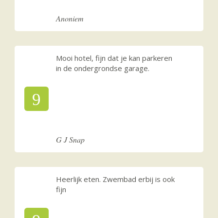
Anoniem
Mooi hotel, fijn dat je kan parkeren
in de ondergrondse garage.
9
G J Snap
Heerlijk eten. Zwembad erbij is ook
fijn