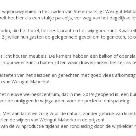
ijnbouwgebied in het zuiden van Steiermark ligt Weingut Mahor
lt het hier als een stukje paradijs, ver weg van het dagelijkse le
o, die het hotel, het restaurant en het wijngoed runt. Kwaliteit, 
 Zij willen hun gasten de gelegenheid geven om te genieten, te o
et licht houten meubels. De kamers hebben een balkon of opensla
ij mooi weer kunt u buiten zitten waar druivenranken het terras 
aliteiten van het seizoen en gerechten met goed vlees afkomstig 
jn van Weingut Mahorko!
 het nieuwe wellnesscentrum, dat in mei 2019 geopend is, een 
over de omliggende wijngaarden voor de perfecte ontspanning.
e. Met aandacht en zorg voor de natuur, zonder gebruik van kun
vallen de wijnen van Weingut Mahorko in de prijzen!
an de wijnproductie tijdens een rondleiding door de wijnkelder m