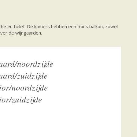
che en toilet. De kamers hebben een frans balkon, zowel
over de wijngaarden.
aard/noordzijde
ard/zuidzijde
or/noordzijde
or/zuidzijde