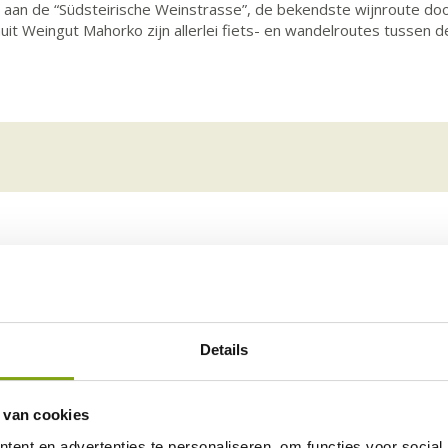
rp aan de “Südsteirische Weinstrasse”, de bekendste wijnroute doo
uit Weingut Mahorko zijn allerlei fiets- en wandelroutes tussen
Faciliteiten
Details
 van cookies
ent en advertenties te personaliseren, om functies voor social