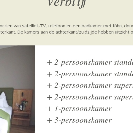
Verblijf
orzien van satelliet-TV, telefoon en een badkamer met föhn, dou
hterkant. De kamers aan de achterkant/zuidzijde hebben uitzicht 
+
2-persoonskamer stand
+
2-persoonskamer standa
+
2-persoonskamer superi
+
2-persoonskamer superi
+
1-persoonskamer
+
3-persoonskamer