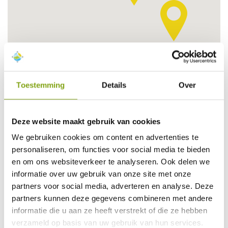
Toestemming
Details
Over
Deze website maakt gebruik van cookies
We gebruiken cookies om content en advertenties te
personaliseren, om functies voor social media te bieden
Informatie over de omgeving
en om ons websiteverkeer te analyseren. Ook delen we
informatie over uw gebruik van onze site met onze
Tschagguns
partners voor social media, adverteren en analyse. Deze
partners kunnen deze gegevens combineren met andere
informatie die u aan ze heeft verstrekt of die ze hebben
Tschagguns is een mooi dorpje in Montafon, de meest
zuidelijke vallei in de provincie Vorarlberg. Het dorp ligt aan
verzameld op basis van uw gebruik van hun services.