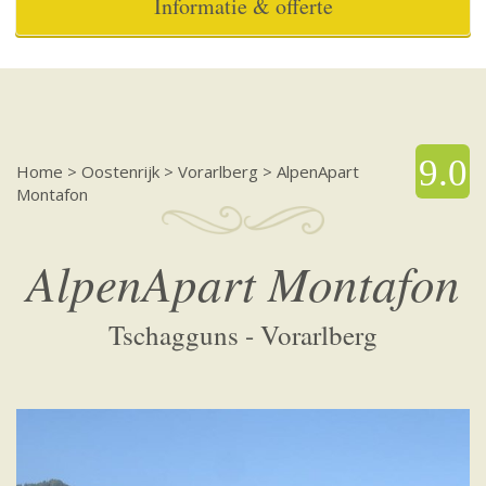
Informatie & offerte
9.0
Home
>
Oostenrijk
>
Vorarlberg
>
AlpenApart
Montafon
AlpenApart Montafon
Tschagguns - Vorarlberg