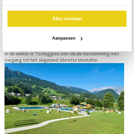
de rivier de Ill en aan de andere kant van de rivier ligt
Schruns, deze twee dorpen worden vaak in één adem
genoemd: Schruns-Tschagunns. Het aangename dorp heeft
Alles toestaan
een klein centrum met enkele winkels. De parochiekerk uit de
15e eeuw bevat stijlelementen uit de gotiek, barok en
neorenaissance. In Tschagguns is veel te doen voor
Aanpassen
sportievelingen. Langs de rivier ligt Aktivpark Montafon met
diverse sportactiviteiten en iets verderop ligt een golfbaan.
In de winter is Tschagguns een ideale bestemming met
toegang tot het skigebied Silvretta Montafon.