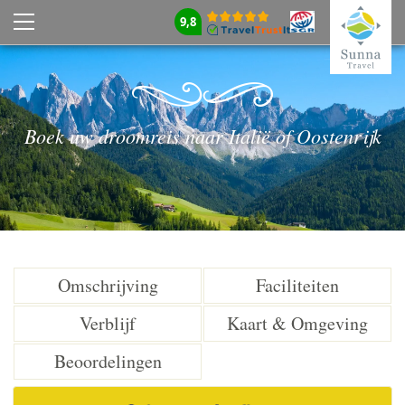
9,8
Boek uw droomreis naar Italië of Oostenrijk
Omschrijving
Faciliteiten
Verblijf
Kaart & Omgeving
Beoordelingen