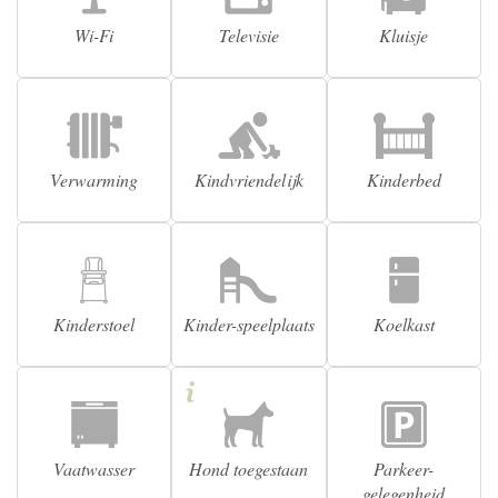
Wi-Fi
Televisie
Kluisje
Verwarming
Kindvriendelijk
Kinderbed
Kinderstoel
Kinder-speelplaats
Koelkast
Vaatwasser
Hond toegestaan
Parkeer-
gelegenheid