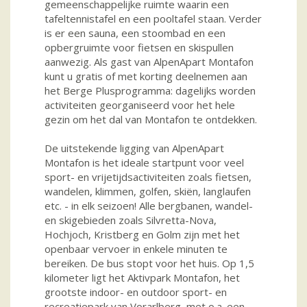
gemeenschappelijke ruimte waarin een
tafeltennistafel en een pooltafel staan. Verder
is er een sauna, een stoombad en een
opbergruimte voor fietsen en skispullen
aanwezig. Als gast van AlpenApart Montafon
kunt u gratis of met korting deelnemen aan
het Berge Plusprogramma: dagelijks worden
activiteiten georganiseerd voor het hele
gezin om het dal van Montafon te ontdekken.
De uitstekende ligging van AlpenApart
Montafon is het ideale startpunt voor veel
sport- en vrijetijdsactiviteiten zoals fietsen,
wandelen, klimmen, golfen, skiën, langlaufen
etc. - in elk seizoen! Alle bergbanen, wandel-
en skigebieden zoals Silvretta-Nova,
Hochjoch, Kristberg en Golm zijn met het
openbaar vervoer in enkele minuten te
bereiken. De bus stopt voor het huis. Op 1,5
kilometer ligt het Aktivpark Montafon, het
grootste indoor- en outdoor sport- en
recreatiepark van Vorarlberg, met o.a. een