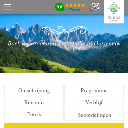
9,8
Boek uw droomreis naar Italië of Oostenrijk
Omschrijving
Programma
Reisinfo
Verblijf
Foto's
Beoordelingen