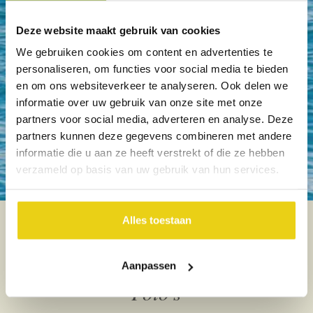
Deze website maakt gebruik van cookies
We gebruiken cookies om content en advertenties te
Dag 12 t/m 14
personaliseren, om functies voor social media te bieden
Hotel Bocciolo – Orta San
en om ons websiteverkeer te analyseren. Ook delen we
Giulio – Piemonte
informatie over uw gebruik van onze site met onze
Lees meer
partners voor social media, adverteren en analyse. Deze
partners kunnen deze gegevens combineren met andere
informatie die u aan ze heeft verstrekt of die ze hebben
verzameld op basis van uw gebruik van hun services.
Alles toestaan
Aanpassen
Foto's